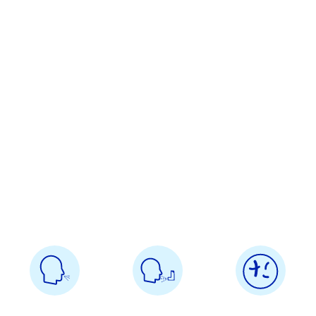
Vorfilter
6 Monate
149 EUR
Vorfilter mit
6 Monate
199 EUR
Aktivkohle
HEPA 14 Filter
alle 2 Jahre
389 EUR