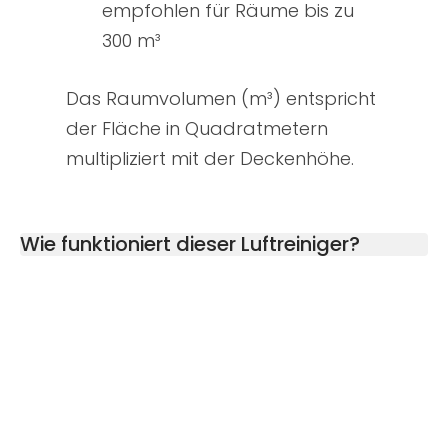
empfohlen für Räume bis zu
300 m³
Das Raumvolumen (m³) entspricht
der Fläche in Quadratmetern
multipliziert mit der Deckenhöhe.
Wie funktioniert dieser Luftreiniger?
Der aludo 12 Pro (9 Pro) saugt die Luft über
dem Boden an, leitet sie durch den Vorfilter,
wo sie von Staub, Tierhaaren und grobem
Schmutz befreit wird, und entfernt dann
mithilfe des HEPA 14 Partikelfilters 99,995 %